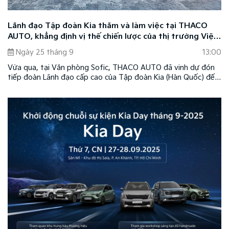
Lãnh đạo Tập đoàn Kia thăm và làm việc tại THACO
AUTO, khẳng định vị thế chiến lược của thị trường Việt
Nam
Ngày 25 tháng 9
13:00
Vừa qua, tại Văn phòng Sofic, THACO AUTO đã vinh dự đón
tiếp đoàn Lãnh đạo cấp cao của Tập đoàn Kia (Hàn Quốc) đến
thăm và làm việc. Chuyến thăm nhằm thắt chặt hơn nữa mối
quan hệ hợp tác chiến lược và thảo luận về kế hoạch phát
triển thương hiệu Kia tại Việt Nam trong giai đoạn mới.