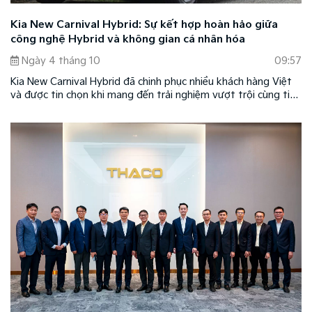
Kia New Carnival Hybrid: Sự kết hợp hoàn hảo giữa
công nghệ Hybrid và không gian cá nhân hóa
Ngày 4 tháng 10
09:57
Kia New Carnival Hybrid đã chinh phục nhiều khách hàng Việt
và được tin chọn khi mang đến trải nghiệm vượt trội cùng tiện
nghi theo xu hướng mới ở phân khúc xe cao cấp cỡ lớn. Đồng
thời, mẫu xe cũng là sự kết hợp hoàn hảo giữa công nghệ
xanh Hybrid và không gian cá nhân hóa theo phong cách của
chủ nhân, tôn vinh đẳng cấp của chủ sở hữu.