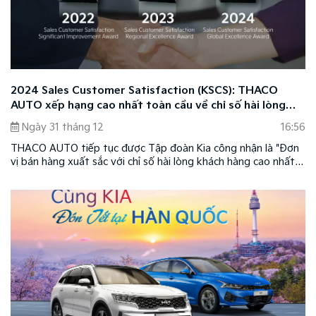
2024 Sales Customer Satisfaction (KSCS): THACO
AUTO xếp hạng cao nhất toàn cầu về chỉ số hài lòng
của khách hàng mua xe
Ngày 31 tháng 12
16:56
THACO AUTO tiếp tục được Tập đoàn Kia công nhận là "Đơn
vị bán hàng xuất sắc với chỉ số hài lòng khách hàng cao nhất"
năm 2024 thông qua khảo sát "2024 Sales Customer
Satisfaction (KSCS)" được thực hiện trên 33 quốc gia. Đây là
minh chứng cho chất lượng dịch vụ hàng đầu mà THACO
AUTO mang đến cho khách hàng, giúp đơn vị được vinh danh
liên tiếp trong ba năm.