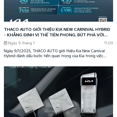
THACO AUTO GIỚI THIỆU KIA NEW CARNIVAL HYBRID
– KHẲNG ĐỊNH VỊ THẾ TIÊN PHONG, BỨT PHÁ VỚI
CÔNG NGHỆ XANH HYBRID
Ngày 9 tháng 1
11:09
Ngày 9/1/2025, THACO AUTO giới thiệu Kia New Carnival
Hybrid đánh dấu bước tiến quan trọng của Kia trong việc
mang đến những sản phẩm có hiệu suất vận hành mạnh mẽ,
với công nghệ tiên tiến, thân thiện môi trường, đồng thời
khẳng định vị thế dẫn đầu của thương hiệu Kia tại Việt Nam.