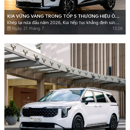
KIA VỮNG VÀNG TRONG TOP 5 THƯƠNG HIỆU Ô
Khép lại nửa đầu năm 2026, Kia tiếp tục khẳng định sức
TÔ BÁN CHẠY NHẤT NỬA ĐẦU NĂM 2026
hút trên thị trường ô tô Việt Nam với gần 16.000 xe được
Ngày 21 tháng 7
13:26
bàn giao đến tay khách hàng, tăng trưởng hơn 50% so với
cùng kỳ năm 2025.