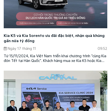
Kia K5 và Kia Sorento ưu đãi đặc biệt, nhận quà khủng
gần nửa tỷ đồng
Ngày 17 tháng 11
09:52
Từ 15/11/2024, Kia Việt Nam triển khai chương trình “cùng Kia
đón Tết tại Hàn Quốc”. Khách hàng mua xe Kia K5 hoặc Kia
Sorento tại các showroom trên toàn quốc sẽ có cơ hội tham
gia rút thăm trúng thưởng với nhiều giải thưởng hấp dẫn.
Chương trình áp dụng theo các điều kiện và điều khoản do
thương hiệu quy định.