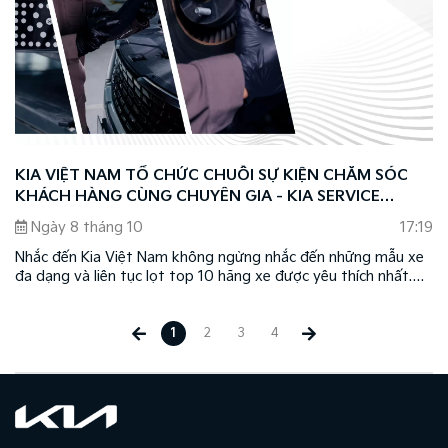
KIA VIỆT NAM TỔ CHỨC CHUỖI SỰ KIỆN CHĂM SÓC
KHÁCH HÀNG CÙNG CHUYÊN GIA - KIA SERVICE
CLINIC 2024
Ngày 8 tháng 10
17:19
Nhắc đến Kia Việt Nam không ngừng nhắc đến những mẫu xe
đa dạng và liên tục lọt top 10 hãng xe được yêu thích nhất.
Bên cạnh đó, Kia còn gây ấn tượng với khách hàng Việt Nam
nhờ sự tận tâm và chuyên nghiệp trong việc triển khai tốt các
dịch vụ hậu mãi.
1
2
3
4