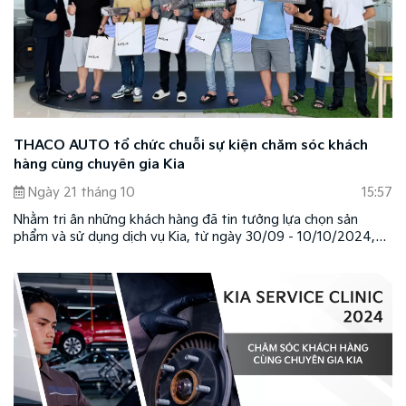
THACO AUTO tổ chức chuỗi sự kiện chăm sóc khách
hàng cùng chuyên gia Kia
Ngày 21 tháng 10
15:57
Nhằm tri ân những khách hàng đã tin tưởng lựa chọn sản
phẩm và sử dụng dịch vụ Kia, từ ngày 30/09 - 10/10/2024,
THACO AUTO đã tổ chức thành công chuỗi sự kiện Chăm sóc
khách hàng cùng chuyên gia Kia (Kia Service Clinic), tạo điều
kiện để khách hàng được kiểm tra và tư vấn xe miễn phí với
nhiều ưu đãi và quà tặng hấp dẫn.