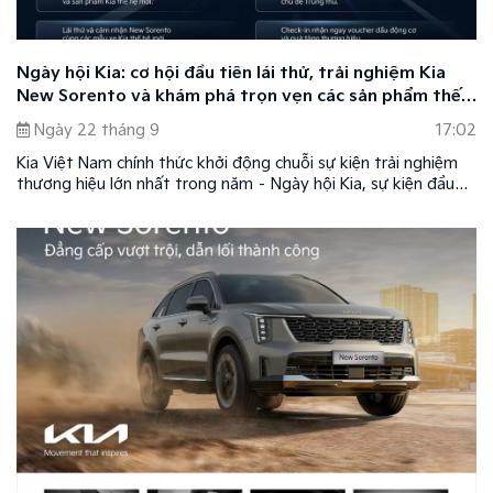
Ngày hội Kia: cơ hội đầu tiên lái thử, trải nghiệm Kia
New Sorento và khám phá trọn vẹn các sản phẩm thế
hệ mới của Kia
Ngày 22 tháng 9
17:02
Kia Việt Nam chính thức khởi động chuỗi sự kiện trải nghiệm
thương hiệu lớn nhất trong năm – Ngày hội Kia, sự kiện đầu
tiên diễn ra trong hai ngày Thứ Bảy và Chủ Nhật - 27 &
28/9/2025 tại Sân M1, Khu đô thị Sala (TP. Thủ Đức, TP.HCM).