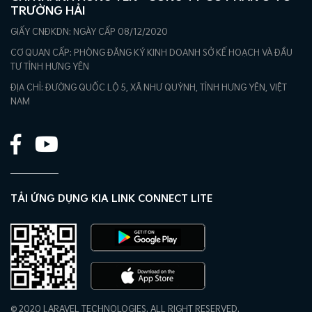
TRƯỜNG HẢI
GIẤY CNĐKDN: NGÀY CẤP 08/12/2020
CƠ QUAN CẤP: PHÒNG ĐĂNG KÝ KINH DOANH SỞ KẾ HOẠCH VÀ ĐẦU
TƯ TỈNH HƯNG YÊN
ĐỊA CHỈ: ĐƯỜNG QUỐC LỘ 5, XÃ NHƯ QUỲNH, TỈNH HƯNG YÊN, VIỆT
NAM
TẢI ỨNG DỤNG KIA LINK CONNECT LITE
© 2020 LARAVEL TECHNOLOGIES. ALL RIGHT RESERVED.