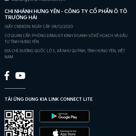
CHI NHÁNH HƯNG YÊN - CÔNG TY CỔ PHẦN Ô TÔ
TRƯỜNG HẢI
GIẤY CNĐKDN: NGÀY CẤP 08/12/2020
CƠ QUAN CẤP: PHÒNG ĐĂNG KÝ KINH DOANH SỞ KẾ HOẠCH VÀ ĐẦU
TƯ TỈNH HƯNG YÊN
ĐỊA CHỈ: ĐƯỜNG QUỐC LỘ 5, XÃ NHƯ QUỲNH, TỈNH HƯNG YÊN, VIỆT
NAM
TẢI ỨNG DỤNG KIA LINK CONNECT LITE