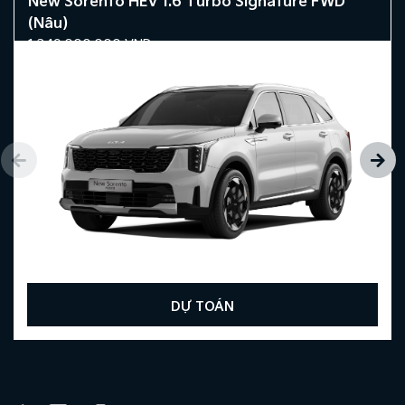
New Sorento HEV 1.6 Turbo Signature FWD
(Nâu)
1.349.000.000
VND
DỰ TOÁN