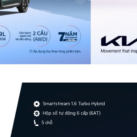
Smartstream 1.6 Turbo Hybrid
Hộp số tự động 6 cấp (6AT)
5 chỗ