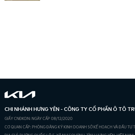
CHI NHÁNH HƯNG YÊN - CÔNG TY CỔ PHẦN Ô TÔ T
GIẤY CNĐKDN: NGÀY CẤP 08/12/2020
CƠ QUAN CẤP: PHÒNG ĐĂNG KÝ KINH DOANH SỞ KẾ HOẠCH VÀ ĐẦU TƯ 