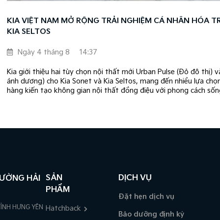
KIA VIỆT NAM MỞ RỘNG TRẢI NGHIỆM CÁ NHÂN HÓA TR
KIA SELTOS
Ngày 4 tháng 8
14:37
Kia giới thiệu hai tùy chọn nội thất mới Urban Pulse (Đỏ đô thị)
ánh dương) cho Kia Sonet và Kia Seltos, mang đến nhiều lựa chọ
hàng kiến tạo không gian nội thất đồng điệu với phong cách sống
SẢN
DỊCH VỤ
RƯỜNG HẢI
PHẨM
Đặt hẹn dịch vụ
TỈNH HƯNG YÊN
Hatchback
Bảo dưỡng định kỳ