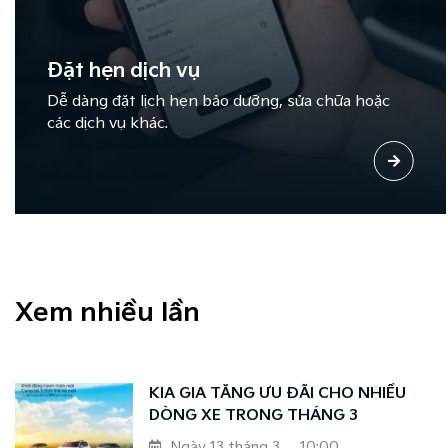
Đặt hẹn dịch vụ
Dễ dàng đặt lịch hẹn bảo dưỡng, sửa chữa hoặc
các dịch vụ khác.
Xem nhiều lần
KIA GIA TĂNG ƯU ĐÃI CHO NHIỀU
DÒNG XE TRONG THÁNG 3
Ngày 13 tháng 3
10:00