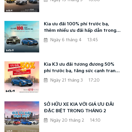
Kia ưu đãi 100% phí trước bạ,
thêm nhiều ưu đãi hấp dẫn trong
tháng 4
Ngày 6 tháng 4
13:45
Kia K3 ưu đãi tương đương 50%
phí trước bạ, tăng sức cạnh tranh
với các mẫu xe trong phân khúc C-
Ngày 21 tháng 3
17:20
sedan
SỞ HỮU XE KIA VỚI GIÁ ƯU ĐÃI
ĐẶC BIỆT TRONG THÁNG 2
Ngày 20 tháng 2
14:10