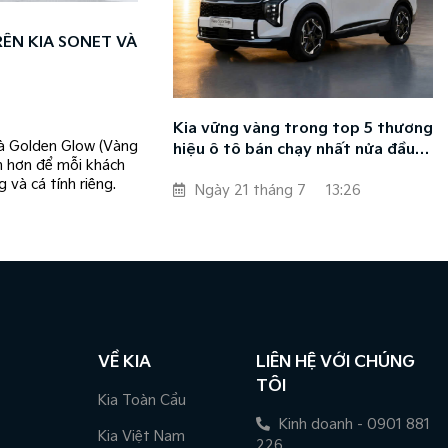
ÊN KIA SONET VÀ
Kia vững vàng trong top 5 thương
 và Golden Glow (Vàng
hiệu ô tô bán chạy nhất nửa đầu
n hơn để mỗi khách
năm 2026
 và cá tính riêng.
Ngày 21 tháng 7
13:26
VỀ KIA
LIÊN HỆ VỚI CHÚNG
TÔI
Kia Toàn Cầu
Kinh doanh - 0901 881
Kia Việt Nam
226