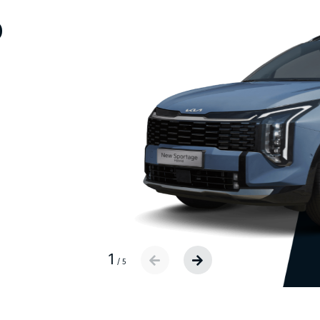
D
1
/
5